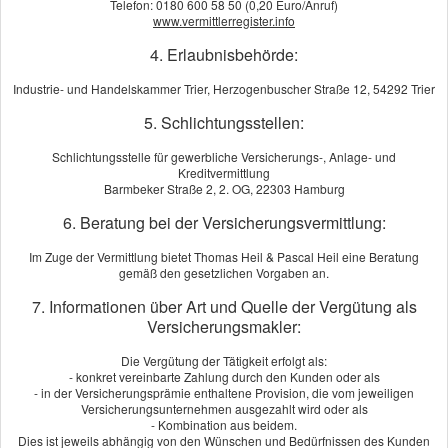
Telefon: 0180 600 58 50 (0,20 Euro/Anruf)
www.vermittlerregister.info
4. Erlaubnisbehörde:
Industrie- und Handelskammer Trier, Herzogenbuscher Straße 12, 54292 Trier
5. Schlichtungsstellen:
Schlichtungsstelle für gewerbliche Versicherungs-, Anlage- und
Kreditvermittlung
Barmbeker Straße 2, 2. OG, 22303 Hamburg
KI
6. Beratung bei der Versicherungsvermittlung:
Im Zuge der Vermittlung bietet Thomas Heil & Pascal Heil eine Beratung
Die Zahn­zu­satz­ver­si­che­rung macht schöne Zähne bezahlbar
gemäß den gesetzlichen Vorgaben an.
Schöne Zähne sind teuer. Hochwertigen Zahnersatz zahlen Sie als
7. Informationen über Art und Quelle der Vergütung als
Kassenpatient zum großen Teil aus eigener Tasche. Die private
Versicherungsmakler:
Zahn­zu­satz­ver­si­che­rung hilft, Ihre Kosten niedrig zu halten. Bis zu
100 Prozent Ihres Eigenanteils werden Ihnen je nach Anbieter und
Die Vergütung der Tätigkeit erfolgt als:
- konkret vereinbarte Zahlung durch den Kunden oder als
Tarif erstattet. Je nach Vertrag leistet die Zahn­zu­satz­ver­si­che­rung
- in der Versicherungsprämie enthaltene Provision, die vom jeweiligen
für Zahnersatz, Implantate, Keramikverblendungen und Inlays.
Versicherungsunternehmen ausgezahlt wird oder als
- Kombination aus beidem.
Hochwertige Tarife zahlen sogar regelmäßige Zahnreinigung und
Dies ist jeweils abhängig von den Wünschen und Bedürfnissen des Kunden
Kieferorthopädie.