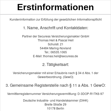
Erstinformationen
Mittelmoselversicherungsmaklerbüro
Thomas Heil & Pascal Heil
Kundeninformation zur Erfüllung der gesetzlichen Informationspflicht
1. Name, Anschrift und Kontaktdaten:
Partner der Securess Versicherungsmakler GmbH
Thomas Heil & Pascal Heil
Schulstr. 21
54484 Maring-Noviand
Tel.: 06535.1065
E-Mail: thomas.heil@securess.de
2. Tätigkeitsart:
Versicherungsmakler mit einer Erlaubnis nach § 34 d Abs. 1 der
Gewerbeordnung. (GewO)
3. Gemeinsame Registerstelle nach § 11 a Abs. 1 GewO:
Zahn­zu­satz­ver­si­che­rung
Vermittlerregisternummer Versicherungsvermittlung: D-3DOP-R1TK6-97
Deutsche Industrie- und Handelskammer (DIHK)
Breite Straße 29
10178 Berlin