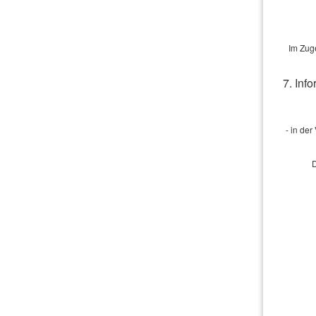
nur Cooki
Im Zug
7. Inf
- in de
D