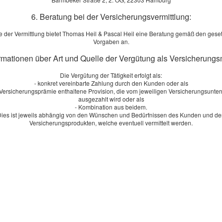
06
es für Tarif- und Vergleichsrechner
th
6. Beratung bei der Versicherungsvermittlung:
erlauben
e der Vermittlung bietet Thomas Heil & Pascal Heil eine Beratung gemäß den geset
Vorgaben an.
ormationen über Art und Quelle der Vergütung als Versicherungs
Die Vergütung der Tätigkeit erfolgt als:
- konkret vereinbarte Zahlung durch den Kunden oder als
r Versicherungsprämie enthaltene Provision, die vom jeweiligen Versicherungsunt
ausgezahlt wird oder als
- Kombination aus beidem.
ies ist jeweils abhängig von den Wünschen und Bedürfnissen des Kunden und d
Versicherungsprodukten, welche eventuell vermittelt werden.