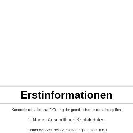
Privat
Firmen
Service
N
maklerbüro
Frage
Bürogemeinscha
Ver­sicherungs­makle
Thomas Heil & Pa
Schulstr. 21 / 54484 Marin
Erstinformationen
Ihre Experten für
und Geschäftsk
Kundeninformation zur Erfüllung der gesetzlichen Informationspflicht
1. Name, Anschrift und Kontaktdaten:
Partner der Securess Versicherungsmakler GmbH