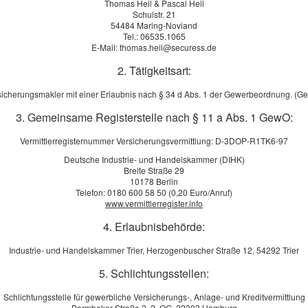
Thomas Heil & Pascal Heil
Schulstr. 21
54484 Maring-Noviand
i­che­rung
Tel.: 06535.1065
E-Mail: thomas.heil@securess.de
2. Tätigkeitsart:
 ver­gleichen und den passenden Tarif auswählen.
sicherungsmakler mit einer Erlaubnis nach § 34 d Abs. 1 der Gewerbeordnung. (G
ieser Service wird von einem externen Anbieter bereitgestellt |
Datenschutzerklärung
3. Gemeinsame Registerstelle nach § 11 a Abs. 1 GewO:
Vermittlerregisternummer Versicherungsvermittlung: D-3DOP-R1TK6-97
Deutsche Industrie- und Handelskammer (DIHK)
Breite Straße 29
Wi
t wird von einem Drittanbieter
10178 Berlin
t und kann nur angezeigt werden, wenn
Telefon: 0180 600 58 50 (0,20 Euro/Anruf)
www.vermittlerregister.info
eter-Cookies für Vergleichs- und
Bü
erlauben. Sie können Ihre Einwilligung
4. Erlaubnisbehörde:
Th
errufen. Nähere Informationen finden
Par
Industrie- und Handelskammer Trier, Herzogenbuscher Straße 12, 54292 Trier
enschutzerklärung
.
Gm
5. Schlichtungsstellen:
Sch
erlauben
54
Schlichtungsstelle für gewerbliche Versicherungs-, Anlage- und Kreditvermittlung
Barmbeker Straße 2, 2. OG, 22303 Hamburg