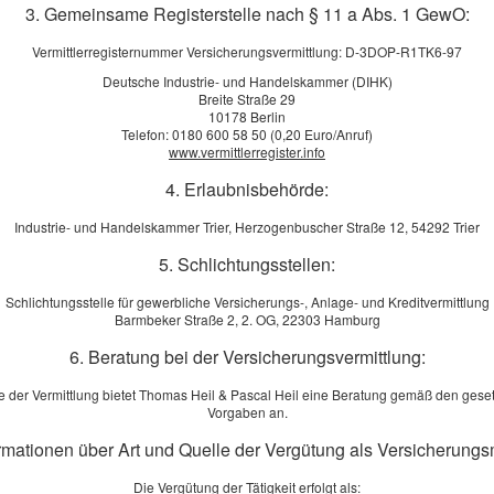
3. Gemeinsame Registerstelle nach § 11 a Abs. 1 GewO:
Vermittlerregisternummer Versicherungsvermittlung: D-3DOP-R1TK6-97
Deutsche Industrie- und Handelskammer (DIHK)
Breite Straße 29
gt im Trend: Biogasanlagen versorgen bereits rund fünf Millionen
10178 Berlin
Telefon: 0180 600 58 50 (0,20 Euro/Anruf)
mit Ökostrom und ganz nebenbei viele regionale Abnehmer mit
www.vermittlerregister.info
ber einer Anlage profitieren Sie von diesem Trend und
4. Erlaubnisbehörde:
ein zusätzliches wirtschaftliches Standbein.
Industrie- und Handelskammer Trier, Herzogenbuscher Straße 12, 54292 Trier
t eine große Investition. Und diese zahlt sich nur dann aus,
 den Gewinn erwirtschaftet, mit dem Sie rechnen. Zwar ist die
5. Schlichtungsstellen:
Wi
tzdem gibt es viele Risiken, die Ihr Investment gefährden.
Schlichtungsstelle für gewerbliche Versicherungs-, Anlage- und Kreditvermittlung
Barmbeker Straße 2, 2. OG, 22303 Hamburg
 die Rührwerkswelle außer Betrieb setzen und infolgedessen
Bü
r umkippt.
6. Beratung bei der Versicherungsvermittlung:
Th
eizkraft stilllegt und kein Strom ins Netz eingespeist werden
Par
e der Vermittlung bietet Thomas Heil & Pascal Heil eine Beratung gemäß den geset
paraturkosten, sondern auch zu einem Ausfall einkalkulierter
Gm
Vorgaben an.
Sch
ormationen über Art und Quelle der Vergütung als Versicherungs
 Blockheizkraftwerk und Technik ersetzt die beschädigten
54
mmt den entstandenen Ertragsausfall. Zusammen mit einer
Die Vergütung der Tätigkeit erfolgt als: