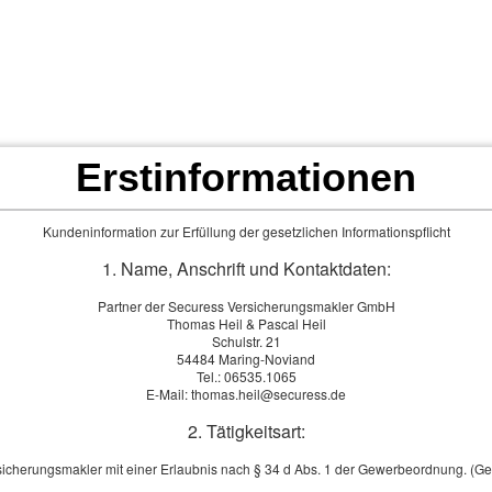
Privat
Firmen
Service
N
maklerbüro
Frage
Erstinformationen
Bürogemeinscha
Kundeninformation zur Erfüllung der gesetzlichen Informationspflicht
1. Name, Anschrift und Kontaktdaten:
Ver­sicherungs­makle
Thomas Heil & Pa
Partner der Securess Versicherungsmakler GmbH
Thomas Heil & Pascal Heil
Schulstr. 21 / 54484 Marin
Schulstr. 21
54484 Maring-Noviand
Ihre Experten für
Tel.: 06535.1065
E-Mail: thomas.heil@securess.de
und Geschäftsk
2. Tätigkeitsart:
sicherungsmakler mit einer Erlaubnis nach § 34 d Abs. 1 der Gewerbeordnung. (G