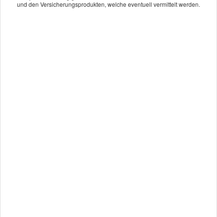
und den Versicherungsprodukten, welche eventuell vermittelt werden.
Bürogemeinschaft
Thomas Heil & Pascal Heil
Partner der Securess Ver­sicherungs­makler GmbH
Schulstr. 21
54484 Maring-Noviand
06535.1065
thomas.heil@securess.de
Impressum
·
Rechtliche Hinweise
·
Datenschutz
·
Erstinformation
·
Beschwerden
·
Cookies
Vertrag widerrufen