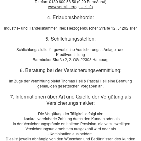
Telefon: 0180 600 58 50 (0,20 Euro/Anruf)
www.vermittlerregister.info
Dieser Service wird von einem externen Anbieter bereitgestellt |
Datenschutzerklärung
4. Erlaubnisbehörde:
Industrie- und Handelskammer Trier, Herzogenbuscher Straße 12, 54292 Trier
Jetzt unverbindlich vergleichen!
5. Schlichtungsstellen:
Schlichtungsstelle für gewerbliche Versicherungs-, Anlage- und
Kreditvermittlung
Barmbeker Straße 2, 2. OG, 22303 Hamburg
6. Beratung bei der Versicherungsvermittlung:
Kundenbewertung
Im Zuge der Vermittlung bietet Thomas Heil & Pascal Heil eine Beratung
gemäß den gesetzlichen Vorgaben an.
0
von
5
Sternen
7. Informationen über Art und Quelle der Vergütung als
noch keine Bewertung
Versicherungsmakler:
Die Vergütung der Tätigkeit erfolgt als:
Echtheit von Bewertungen
- konkret vereinbarte Zahlung durch den Kunden oder als
- in der Versicherungsprämie enthaltene Provision, die vom jeweiligen
Versicherungsunternehmen ausgezahlt wird oder als
Wir beraten Sie gerne.
- Kombination aus beidem.
Dies ist jeweils abhängig von den Wünschen und Bedürfnissen des Kunden