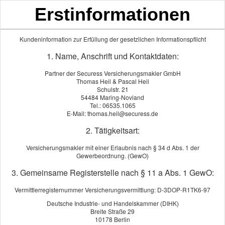
Erstinformationen
Mittelmoselversicherungsmaklerbüro
Thomas Heil & Pascal Heil
Kundeninformation zur Erfüllung der gesetzlichen Informationspflicht
1. Name, Anschrift und Kontaktdaten:
Partner der Securess Versicherungsmakler GmbH
Thomas Heil & Pascal Heil
Schulstr. 21
54484 Maring-Noviand
Tel.: 06535.1065
E-Mail: thomas.heil@securess.de
2. Tätigkeitsart:
Datenschutzerklärung
Versicherungsmakler mit einer Erlaubnis nach § 34 d Abs. 1 der
Gewerbeordnung. (GewO)
3. Gemeinsame Registerstelle nach § 11 a Abs. 1 GewO:
Hundekrankenversicherung
Vermittlerregisternummer Versicherungsvermittlung: D-3DOP-R1TK6-97
Deutsche Industrie- und Handelskammer (DIHK)
Nachfolgend können Sie alle Anbieter ver­gleichen und den
Breite Straße 29
passenden Tarif auswählen.
10178 Berlin