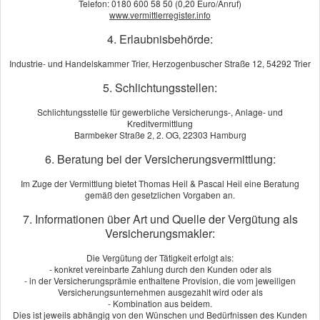
Telefon: 0180 600 58 50 (0,20 Euro/Anruf)
www.vermittlerregister.info
Dieser Service wird von einem externen Anbieter bereitgestellt |
Datenschutzerklärung
4. Erlaubnisbehörde:
Industrie- und Handelskammer Trier, Herzogenbuscher Straße 12, 54292 Trier
Jetzt unverbindlich vergleichen!
5. Schlichtungsstellen:
Schlichtungsstelle für gewerbliche Versicherungs-, Anlage- und
Kreditvermittlung
Barmbeker Straße 2, 2. OG, 22303 Hamburg
6. Beratung bei der Versicherungsvermittlung:
Kundenbewertung
Im Zuge der Vermittlung bietet Thomas Heil & Pascal Heil eine Beratung
gemäß den gesetzlichen Vorgaben an.
0
von
5
Sternen
7. Informationen über Art und Quelle der Vergütung als
noch keine Bewertung
Versicherungsmakler:
Die Vergütung der Tätigkeit erfolgt als:
Echtheit von Bewertungen
- konkret vereinbarte Zahlung durch den Kunden oder als
- in der Versicherungsprämie enthaltene Provision, die vom jeweiligen
Versicherungsunternehmen ausgezahlt wird oder als
Wir beraten Sie gerne.
- Kombination aus beidem.
Dies ist jeweils abhängig von den Wünschen und Bedürfnissen des Kunden