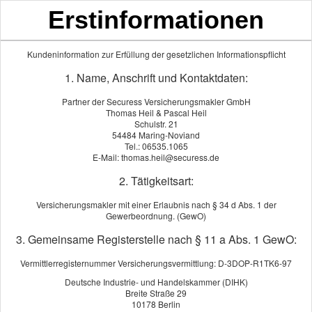
Erstinformationen
Mittelmoselversicherungsmaklerbüro
Thomas Heil & Pascal Heil
Kundeninformation zur Erfüllung der gesetzlichen Informationspflicht
1. Name, Anschrift und Kontaktdaten:
Partner der Securess Versicherungsmakler GmbH
Thomas Heil & Pascal Heil
Schulstr. 21
54484 Maring-Noviand
Tel.: 06535.1065
E-Mail: thomas.heil@securess.de
2. Tätigkeitsart:
Datenschutzerklärung
Versicherungsmakler mit einer Erlaubnis nach § 34 d Abs. 1 der
Gewerbeordnung. (GewO)
3. Gemeinsame Registerstelle nach § 11 a Abs. 1 GewO:
Roller-/Mopedversicherung
Vermittlerregisternummer Versicherungsvermittlung: D-3DOP-R1TK6-97
Deutsche Industrie- und Handelskammer (DIHK)
Nachfolgend können Sie alle Anbieter ver­gleichen und den
Breite Straße 29
passenden Tarif auswählen.
10178 Berlin