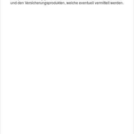
und den Versicherungsprodukten, welche eventuell vermittelt werden.
Bürogemeinschaft
Thomas Heil & Pascal Heil
Partner der Securess Ver­sicherungs­makler GmbH
Schulstr. 21
54484 Maring-Noviand
06535.1065
thomas.heil@securess.de
Impressum
·
Rechtliche Hinweise
·
Datenschutz
·
Erstinformation
·
Beschwerden
·
Cookies
Vertrag widerrufen