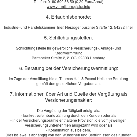
Telefon: 0180 600 58 50 (0,20 Euro/Anruf)
www.vermittlerregister.info
4. Erlaubnisbehörde:
Industrie- und Handelskammer Trier, Herzogenbuscher Straße 12, 54292 Trier
5. Schlichtungsstellen:
Schlichtungsstelle für gewerbliche Versicherungs-, Anlage- und
Kreditvermittlung
Barmbeker Straße 2, 2. OG, 22303 Hamburg
6. Beratung bei der Versicherungsvermittlung:
Im Zuge der Vermittlung bietet Thomas Heil & Pascal Heil eine Beratung
Mit einer betrieblichen Altersversorgung (bAV) profitieren Sie als
gemäß den gesetzlichen Vorgaben an.
Unternehmer in vielfacher Hinsicht – heute und in Zukunft. Alle bAV-
Aufwendungen für eine betriebliche Altersversorgung sind
7. Informationen über Art und Quelle der Vergütung als
Versicherungsmakler:
vollständig als Betriebsausgaben absetzbar und senken dadurch
die Unternehmenssteuer.
Die Vergütung der Tätigkeit erfolgt als:
- konkret vereinbarte Zahlung durch den Kunden oder als
Ihre Mitarbeiter haben einen gesetzlichen Anspruch auf betriebliche
- in der Versicherungsprämie enthaltene Provision, die vom jeweiligen
Altersversorgung. Durch die Einrichtung einer bAV entsprechen Sie
Versicherungsunternehmen ausgezahlt wird oder als
- Kombination aus beidem.
als Arbeitgeber dieser Auflage. Gleichzeitig binden Sie qualifiziertes
Dies ist jeweils abhängig von den Wünschen und Bedürfnissen des Kunden