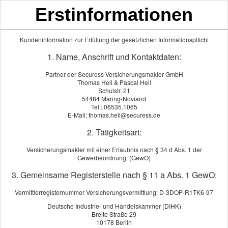
Erstinformationen
Mittelmoselversicherungsmaklerbüro
Thomas Heil & Pascal Heil
Kundeninformation zur Erfüllung der gesetzlichen Informationspflicht
1. Name, Anschrift und Kontaktdaten:
Partner der Securess Versicherungsmakler GmbH
Thomas Heil & Pascal Heil
Schulstr. 21
54484 Maring-Noviand
Tel.: 06535.1065
E-Mail: thomas.heil@securess.de
2. Tätigkeitsart:
Versicherungsmakler mit einer Erlaubnis nach § 34 d Abs. 1 der
Gewerbeordnung. (GewO)
3. Gemeinsame Registerstelle nach § 11 a Abs. 1 GewO:
Betriebliche Altersversorgung
Vermittlerregisternummer Versicherungsvermittlung: D-3DOP-R1TK6-97
Deutsche Industrie- und Handelskammer (DIHK)
Breite Straße 29
10178 Berlin