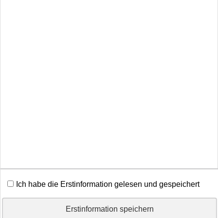
Kundenbewertung
0
von
5
Sternen
noch keine Bewertung
Echtheit von Bewertungen
Wir beraten Sie gerne.
Bürogemeinschaft
Thomas Heil & Pascal Heil
Partner der Securess Ver­sicherungs­makler GmbH
Schulstr. 21
54484 Maring-Noviand
06535.1065
Ich habe die Erstinformation gelesen und gespeichert
thomas.heil@securess.de
Erstinformation speichern