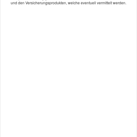
und den Versicherungsprodukten, welche eventuell vermittelt werden.
und individuell. Wir freuen uns auf Sie.
Angebot und Vergleich zur Jagdhaftpflicht anfordern!
Wir erstellen Ihnen gerne ein Vergleichsangebot.
An­ge­bot an­for­dern
Kundenbewertung
0
von
5
Sternen
noch keine Bewertung
Echtheit von Bewertungen