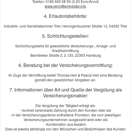
Telefon: 0180 600 58 50 (0,20 Euro/Anruf)
www.vermittlerregister.info
4. Erlaubnisbehörde:
Industrie- und Handelskammer Trier, Herzogenbuscher Straße 12, 54292 Trier
5. Schlichtungsstellen:
Schlichtungsstelle für gewerbliche Versicherungs-, Anlage- und
Kreditvermittlung
Barmbeker Straße 2, 2. OG, 22303 Hamburg
Wer in Deutschland auf die Pirsch gehen will, muss nicht nur eine
6. Beratung bei der Versicherungsvermittlung:
Jagdprüfung ablegen, sondern braucht auch eine Haft­
Im Zuge der Vermittlung bietet Thomas Heil & Pascal Heil eine Beratung
pflichtversicherung. Das sind die Voraussetzungen für einen
gemäß den gesetzlichen Vorgaben an.
Jagdschein. Denn auf der Jagd kann allerhand passieren: Ein
7. Informationen über Art und Quelle der Vergütung als
Querschläger verletzt einen Spaziergänger, Ihr Jagdhund beißt
Versicherungsmakler:
einen Pilzsammler oder ein Jagdgast verletzt sich am Hochsitz. Die
Jagdhaftpflichtversicherung sichert Ihr Jagdrisiko umfassend und
Die Vergütung der Tätigkeit erfolgt als:
zeitgemäß ab. Sie kommt für den entstandenen Schaden auf und
- konkret vereinbarte Zahlung durch den Kunden oder als
- in der Versicherungsprämie enthaltene Provision, die vom jeweiligen
sichert Sie gegen unberechtigte Forderungen.
Versicherungsunternehmen ausgezahlt wird oder als
Berechnen Sie jetzt online Ihren Beitrag. Unser Angebot wird Sie
- Kombination aus beidem.
Dies ist jeweils abhängig von den Wünschen und Bedürfnissen des Kunden
überzeugen. Oder rufen Sie uns an und wir beraten Sie persönlich