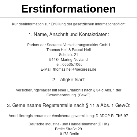
Erstinformationen
Mittelmoselversicherungsmaklerbüro
Thomas Heil & Pascal Heil
Kundeninformation zur Erfüllung der gesetzlichen Informationspflicht
1. Name, Anschrift und Kontaktdaten:
Partner der Securess Versicherungsmakler GmbH
Thomas Heil & Pascal Heil
Schulstr. 21
54484 Maring-Noviand
Tel.: 06535.1065
E-Mail: thomas.heil@securess.de
2. Tätigkeitsart:
Versicherungsmakler mit einer Erlaubnis nach § 34 d Abs. 1 der
Gewerbeordnung. (GewO)
3. Gemeinsame Registerstelle nach § 11 a Abs. 1 GewO:
Jagdhaftpflicht
Vermittlerregisternummer Versicherungsvermittlung: D-3DOP-R1TK6-97
Deutsche Industrie- und Handelskammer (DIHK)
Breite Straße 29
10178 Berlin