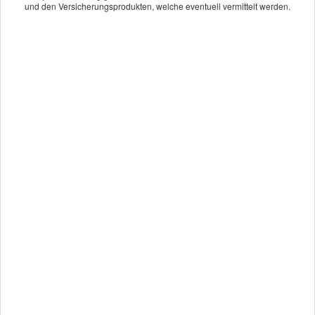
und den Versicherungsprodukten, welche eventuell vermittelt werden.
Vergleichsrechner erlauben
Kundenbewertung
0
von
5
Sternen
noch keine Bewertung