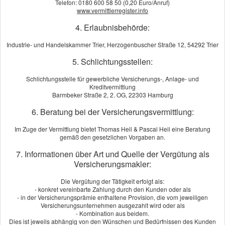
Telefon: 0180 600 58 50 (0,20 Euro/Anruf)
www.vermittlerregister.info
Dieser Service wird von einem externen Anbieter bereitgestellt |
Datenschutzerklärung
4. Erlaubnisbehörde:
Industrie- und Handelskammer Trier, Herzogenbuscher Straße 12, 54292 Trier
5. Schlichtungsstellen:
Dieses Element wird von einem
Drittanbieter bereitgestellt und
Schlichtungsstelle für gewerbliche Versicherungs-, Anlage- und
Kreditvermittlung
kann nur angezeigt werden,
Barmbeker Straße 2, 2. OG, 22303 Hamburg
wenn Sie Drittanbieter-Cookies
6. Beratung bei der Versicherungsvermittlung:
für Vergleichs- und Tarifrechner
erlauben. Sie können Ihre
Im Zuge der Vermittlung bietet Thomas Heil & Pascal Heil eine Beratung
Einwilligung jederzeit
gemäß den gesetzlichen Vorgaben an.
widerrufen. Nähere
7. Informationen über Art und Quelle der Vergütung als
Informationen finden Sie in der
Versicherungsmakler:
Datenschutzerklärung
.
Die Vergütung der Tätigkeit erfolgt als:
- konkret vereinbarte Zahlung durch den Kunden oder als
alle Cookies erlauben
- in der Versicherungsprämie enthaltene Provision, die vom jeweiligen
Versicherungsunternehmen ausgezahlt wird oder als
- Kombination aus beidem.
Dies ist jeweils abhängig von den Wünschen und Bedürfnissen des Kunden
nur Cookies für Tarif- und