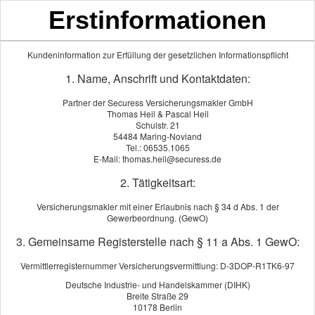
Erstinformationen
Mittelmoselversicherungsmaklerbüro
Thomas Heil & Pascal Heil
Kundeninformation zur Erfüllung der gesetzlichen Informationspflicht
1. Name, Anschrift und Kontaktdaten:
Partner der Securess Versicherungsmakler GmbH
Thomas Heil & Pascal Heil
Schulstr. 21
54484 Maring-Noviand
Tel.: 06535.1065
E-Mail: thomas.heil@securess.de
2. Tätigkeitsart:
Versicherungsmakler mit einer Erlaubnis nach § 34 d Abs. 1 der
Gewerbeordnung. (GewO)
3. Gemeinsame Registerstelle nach § 11 a Abs. 1 GewO:
Mietkautionsversicherung
Vermittlerregisternummer Versicherungsvermittlung: D-3DOP-R1TK6-97
Deutsche Industrie- und Handelskammer (DIHK)
Nachfolgend können Sie alle Anbieter ver­gleichen und den
Breite Straße 29
passenden Tarif auswählen.
10178 Berlin