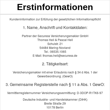
Erstinformationen
Mittelmoselversicherungsmaklerbüro
Thomas Heil & Pascal Heil
Kundeninformation zur Erfüllung der gesetzlichen Informationspflicht
1. Name, Anschrift und Kontaktdaten:
Partner der Securess Versicherungsmakler GmbH
Thomas Heil & Pascal Heil
Schulstr. 21
54484 Maring-Noviand
Tel.: 06535.1065
E-Mail: thomas.heil@securess.de
2. Tätigkeitsart:
Versicherungsmakler mit einer Erlaubnis nach § 34 d Abs. 1 der
Gewerbeordnung. (GewO)
3. Gemeinsame Registerstelle nach § 11 a Abs. 1 GewO:
Umweltschaden-Haft­pflicht
Vermittlerregisternummer Versicherungsvermittlung: D-3DOP-R1TK6-97
Deutsche Industrie- und Handelskammer (DIHK)
Breite Straße 29
10178 Berlin