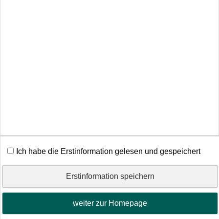
noch keine Bewertung
Echtheit von Bewertungen
Wir beraten Sie gerne.
Bürogemeinschaft
Thomas Heil & Pascal Heil
Partner der Securess Ver­sicherungs­makler GmbH
Schulstr. 21
54484 Maring-Noviand
06535.1065
Ich habe die Erstinformation gelesen und gespeichert
thomas.heil@securess.de
Erstinformation speichern
Impressum
·
Rechtliche Hinweise
·
Datenschutz
·
weiter zur Homepage
Erstinformation
·
Beschwerden
·
Cookies
Vertrag widerrufen