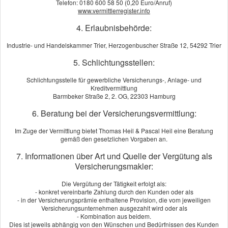
Telefon: 0180 600 58 50 (0,20 Euro/Anruf)
www.vermittlerregister.info
4. Erlaubnisbehörde:
Industrie- und Handelskammer Trier, Herzogenbuscher Straße 12, 54292 Trier
5. Schlichtungsstellen:
Schlichtungsstelle für gewerbliche Versicherungs-, Anlage- und
Kreditvermittlung
Barmbeker Straße 2, 2. OG, 22303 Hamburg
6. Beratung bei der Versicherungsvermittlung:
Im Zuge der Vermittlung bietet Thomas Heil & Pascal Heil eine Beratung
Trotz aller Vorsicht: Wenn Ihre Firma unbeabsichtigt die Umwelt
gemäß den gesetzlichen Vorgaben an.
schädigt, tragen Sie die Verantwortung für sofortige Abhilfe. So
sieht es der Gesetzgeber. Denn das Umwelthaftungsgesetz sieht
7. Informationen über Art und Quelle der Vergütung als
Versicherungsmakler:
eine generelle verschuldensunabhängige Haftung für
Gewerbetreibende vor. Die Schadenbeseitigungskosten können
Die Vergütung der Tätigkeit erfolgt als:
Ihre wirtschaftliche Existenz bedrohen. Die Umweltschaden-Haft­
- konkret vereinbarte Zahlung durch den Kunden oder als
- in der Versicherungsprämie enthaltene Provision, die vom jeweiligen
pflicht bietet Ihnen umfassenden Schutz vor finanziellen Risiken.
Versicherungsunternehmen ausgezahlt wird oder als
- Kombination aus beidem.
Sie leistet für Haft­pflichtansprüche aufgrund von Per­sonen-, Sach-
Dies ist jeweils abhängig von den Wünschen und Bedürfnissen des Kunden