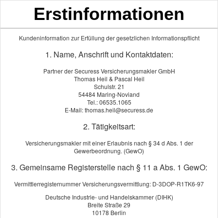
Erstinformationen
Mittelmoselversicherungsmaklerbüro
Thomas Heil & Pascal Heil
Kundeninformation zur Erfüllung der gesetzlichen Informationspflicht
1. Name, Anschrift und Kontaktdaten:
Partner der Securess Versicherungsmakler GmbH
Thomas Heil & Pascal Heil
Schulstr. 21
54484 Maring-Noviand
Tel.: 06535.1065
E-Mail: thomas.heil@securess.de
2. Tätigkeitsart:
Datenschutzerklärung
Versicherungsmakler mit einer Erlaubnis nach § 34 d Abs. 1 der
Gewerbeordnung. (GewO)
3. Gemeinsame Registerstelle nach § 11 a Abs. 1 GewO:
Reiseunfallversicherung
Vermittlerregisternummer Versicherungsvermittlung: D-3DOP-R1TK6-97
Deutsche Industrie- und Handelskammer (DIHK)
Nachfolgend können Sie alle Anbieter ver­gleichen und den
Breite Straße 29
passenden Tarif auswählen.
10178 Berlin