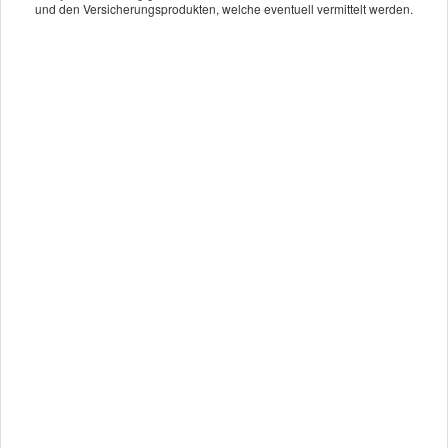
und den Versicherungsprodukten, welche eventuell vermittelt werden.
Bürogemeinschaft
Thomas Heil & Pascal Heil
Partner der Securess Ver­sicherungs­makler GmbH
Schulstr. 21
54484 Maring-Noviand
06535.1065
thomas.heil@securess.de
Impressum
·
Rechtliche Hinweise
·
Datenschutz
·
Erstinformation
·
Beschwerden
·
Cookies
Vertrag widerrufen