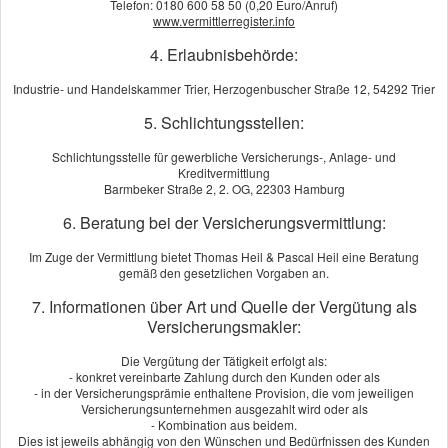
Telefon: 0180 600 58 50 (0,20 Euro/Anruf)
www.vermittlerregister.info
Dieser Service wird von einem externen Anbieter bereitgestellt |
Datenschutzerklärung
4. Erlaubnisbehörde:
Industrie- und Handelskammer Trier, Herzogenbuscher Straße 12, 54292 Trier
Jetzt unverbindlich vergleichen!
5. Schlichtungsstellen:
Schlichtungsstelle für gewerbliche Versicherungs-, Anlage- und
Kreditvermittlung
Barmbeker Straße 2, 2. OG, 22303 Hamburg
6. Beratung bei der Versicherungsvermittlung:
Kundenbewertung
Im Zuge der Vermittlung bietet Thomas Heil & Pascal Heil eine Beratung
gemäß den gesetzlichen Vorgaben an.
0
von
5
Sternen
7. Informationen über Art und Quelle der Vergütung als
noch keine Bewertung
Versicherungsmakler:
Die Vergütung der Tätigkeit erfolgt als:
Echtheit von Bewertungen
- konkret vereinbarte Zahlung durch den Kunden oder als
- in der Versicherungsprämie enthaltene Provision, die vom jeweiligen
Versicherungsunternehmen ausgezahlt wird oder als
Wir beraten Sie gerne.
- Kombination aus beidem.
Dies ist jeweils abhängig von den Wünschen und Bedürfnissen des Kunden